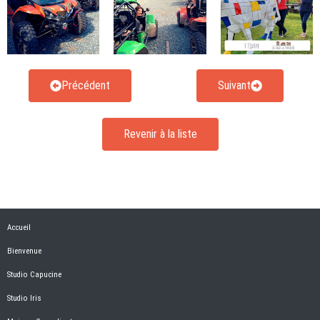
Précédent
Suivant
Revenir à la liste
Accueil
Bienvenue
Studio Capucine
Studio Iris